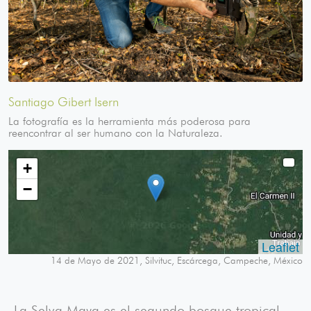
Santiago Gibert Isern
La fotografía es la herramienta más poderosa para
reencontrar al ser humano con la Naturaleza.
+
−
Leaflet
14 de Mayo de 2021, Silvituc, Escárcega, Campeche, México
La Selva Maya es el segundo bosque tropical