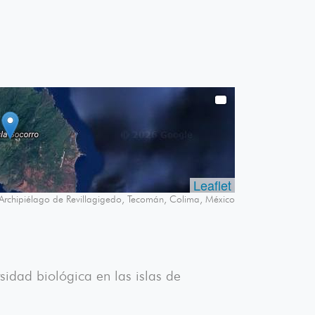
Leaflet
 Archipiélago de Revillagigedo, Tecomán, Colima, México
sidad biológica en las islas de